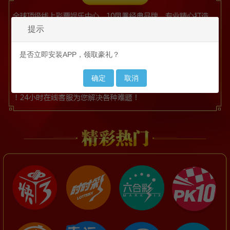
提示
是否立即安装APP，领取豪礼？
确定
取消